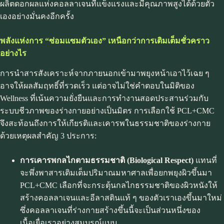
ผลิตดอกผลแห่งคอลลาเจนที่แข็งแรงและมีคุณภาพสูงได้ด้วยตัว
เองอย่างมั่นคงอีกครั้ง
พลังแห่งการ “ซ่อมแซมตัวเอง” เหนือกว่าการเติมเต็มชั่วคราว
อย่างไร
การนำสารสังเคราะห์จากภายนอกเข้ามาพยุงหน้าเอาไว้เฉย ๆ
อาจให้ผลสัมฤทธิ์ที่รวดเร็ว แต่อาจไม่ใช่คำตอบในมิติของ
Wellness ที่เน้นความยั่งยืนและการทำงานสอดประสานร่วมกับ
ระบบชีวภาพของร่างกายอย่างเป็นมิตร การเลือกใช้ PCL+CMC
จึงสะท้อนถึงการให้เกียรติและเคารพในธรรมชาติของร่างกาย
ด้วยเหตุผลสำคัญ 3 ประการ:
การเคารพกลไกตามธรรมชาติ (Biological Respect)
แทนที่
จะพึ่งพาสารเติมเต็มปริมาณมหาศาลเพื่อยกพยุงผิวขึ้นมา
PCL+CMC เลือกที่จะกระตุ้นกลไกธรรมชาติของผิวหนังให้
สร้างคอลลาเจนและอีลาสตินแท้ ๆ ของตัวเราเองขึ้นมาใหม่
ซึ่งคอลลาเจนที่ร่างกายสร้างขึ้นนี้จะเป็นส่วนหนึ่งของ
เนื้อเยื่อเราอย่างสมบูรณ์แบบ