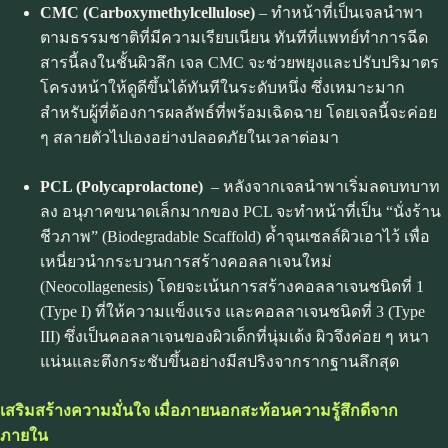
CMC (Carboxymethylcellulose)
– ทำหน้าที่เป็นเจลนำพา
ตามธรรมชาติที่มีความเรียบเนียน ทันทีที่แพทย์ทำการฉีด
สารนี้ลงในชั้นผิวลึก เจล CMC จะช่วยพยุงและปรับปริมาตร
โครงหน้าให้ดูดีขึ้นได้ทันทีในระดับหนึ่ง ซึ่งเหมาะมาก
สำหรับผู้ที่ต้องการผลลัพธ์ที่พร้อมเฉิดฉาย โดยเจลนี้จะค่อย
ๆ สลายตัวไปเองอย่างปลอดภัยในเวลาต่อมา
PCL (Polycaprolactone)
– หลังจากเจลนำพาเริ่มลดบทบาท
ลง อนุภาคขนาดเล็กมากของ PCL จะทำหน้าที่เป็น “นั่งร้าน
ชีวภาพ” (Biodegradable Scaffold) ค้ำจุนเซลล์ผิวเอาไว้ เพื่อ
เหนี่ยวนำกระบวนการสร้างคอลลาเจนใหม่
(Neocollagenesis) โดยจะเน้นการสร้างคอลลาเจนชนิดที่ 1
(Type I) ที่ให้ความแข็งแรง และคอลลาเจนชนิดที่ 3 (Type
III) ซึ่งเป็นคอลลาเจนของผิวเด็กที่นุ่มเด้ง ผิวจึงค่อย ๆ หนา
แน่นและตึงกระชับขึ้นอย่างมีสปริงจากรากฐานลึกสุด
เสริมสร้างความมั่นใจ เมื่อภายนอกสะท้อนความรู้สึกดีจาก
ภายใน