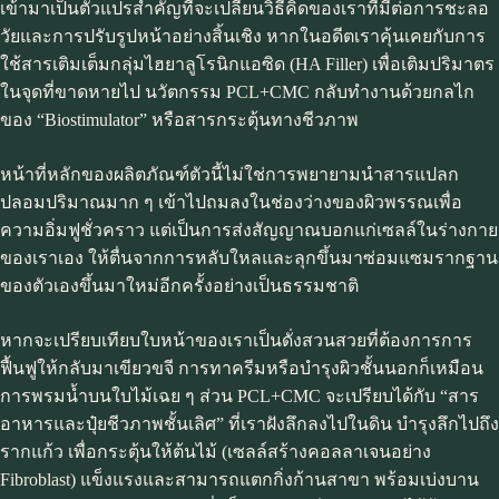
เข้ามาเป็นตัวแปรสำคัญที่จะเปลี่ยนวิธีคิดของเราที่มีต่อการชะลอ
วัยและการปรับรูปหน้าอย่างสิ้นเชิง หากในอดีตเราคุ้นเคยกับการ
ใช้สารเติมเต็มกลุ่มไฮยาลูโรนิกแอซิด (HA Filler) เพื่อเติมปริมาตร
ในจุดที่ขาดหายไป นวัตกรรม PCL+CMC กลับทำงานด้วยกลไก
ของ “Biostimulator” หรือสารกระตุ้นทางชีวภาพ
หน้าที่หลักของผลิตภัณฑ์ตัวนี้ไม่ใช่การพยายามนำสารแปลก
ปลอมปริมาณมาก ๆ เข้าไปถมลงในช่องว่างของผิวพรรณเพื่อ
ความอิ่มฟูชั่วคราว แต่เป็นการส่งสัญญาณบอกแก่เซลล์ในร่างกาย
ของเราเอง ให้ตื่นจากการหลับใหลและลุกขึ้นมาซ่อมแซมรากฐาน
ของตัวเองขึ้นมาใหม่อีกครั้งอย่างเป็นธรรมชาติ
หากจะเปรียบเทียบใบหน้าของเราเป็นดั่งสวนสวยที่ต้องการการ
ฟื้นฟูให้กลับมาเขียวขจี การทาครีมหรือบำรุงผิวชั้นนอกก็เหมือน
การพรมน้ำบนใบไม้เฉย ๆ ส่วน PCL+CMC จะเปรียบได้กับ “สาร
อาหารและปุ๋ยชีวภาพชั้นเลิศ” ที่เราฝังลึกลงไปในดิน บำรุงลึกไปถึง
รากแก้ว เพื่อกระตุ้นให้ต้นไม้ (เซลล์สร้างคอลลาเจนอย่าง
Fibroblast) แข็งแรงและสามารถแตกกิ่งก้านสาขา พร้อมเบ่งบาน