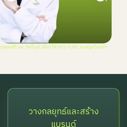
เหตุผลที่ นพ. รัสมิ์ภูมิ เลือกใช้ PCL+CMC ยกพยุงใบหน้า
ฟื้นฟูใ
PCL+C
April 7, 2026
Ap
วางกลยุทธ์และสร้าง
แบรนด์