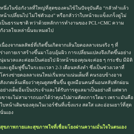
หนึ่งในข้อกังวลที่ใหญ่ที่สุดของคนไข้ในปัจจุบันคือ “กลัวทำแล้ว
หน้าเปลี่ยนไป ไม่ใช่ตัวเอง” หรือกลัวว่าใบหน้าจะแข็งเกร็งดูไม่
เป็นธรรมชาติ ทว่าด้วยหลักการทำงานของ PCL+CMC ความ
กังวลใจเหล่านั้นจะหมดไป
เนื่องจากผลลัพธ์ที่เกิดขึ้นเกิดจากเส้นใยคอลลาเจนจริง ๆ ที่
ร่างกายเราสร้างขึ้นมาโอบอุ้มผิว การเปลี่ยนแปลงจึงเกิดขึ้นอย่าง
นุ่มนวลและค่อยเป็นค่อยไป ผิวหน้าของคุณจะค่อย ๆ กระชับ มีมิติ
และดูอิ่มฟูขึ้นในระยะเวลา 2-3 เดือนหลังทำ ซึ่งเป็นช่วงเวลาที่
โครงข่ายคอลลาเจนใหม่เริ่มหนาแน่นเต็มที่ คนรอบข้างอาจ
สังเกตเห็นเพียงว่าคุณดูสดชื่นขึ้น ดูเหมือนคนที่นอนหลับพักผ่อน
อย่างเต็มอิ่มเป็นประจำและได้รับการดูแลมาเป็นอย่างดี แต่พวก
เขาจะไม่สามารถบอกได้ว่าคุณไปผ่านหัตถการใดมา เพราะมันคือ
ใบหน้าเดิมของคุณในเวอร์ชันที่แข็งแรง สดใส และอ่อนเยาว์ที่สุด
นั่นเอง
สุขภาพกายและสุขภาพใจที่เชื่อมโยงผ่านความมั่นใจในตนเอง