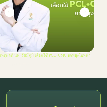
เหตุผลที่ นพ. รัสมิ์ภูมิ เลือกใช้ PCL+CMC ยกพยุงใบหน้า
เลือก B
ธรรมชา
April 7, 2026
Ap