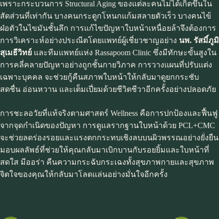
เพราะกระบวนการ Structural Aging ของแต่ละคนไม่ได้เกิดขึ้นใน
สัดส่วนที่เท่ากัน บางคนกระดูกโหนกแก้มสลายตัวเร็ว บางคนไข้
ฝ่อตัวในไขมันชั้นลึก การแก้ไขปัญหาใบหน้าเหนื่อยล้าจึงต้องการ
การวิเคราะห์อย่างประณีตโดยแพทย์ผู้เชี่ยวชาญอย่าง
นพ. รัสมิ์ภูมิ
สุเมธีวิทย์
และทีมแพทย์แห่ง Rassapoom Clinic ซึ่งมีทักษะขั้นสูงใน
การคลี่คลายปัญหาอย่างถูกชั้นกายวิภาค การวางแผนที่ปรับแต่ง
เฉพาะบุคคล จะช่วยกู้คืนสภาพใบหน้าให้กลับมาดูยกกระชับ
สดชื่น อ่อนหวาน และเต็มเปี่ยมด้วยชีวิตชีวาอีกครั้งอย่างปลอดภัย
การชะลอวัยที่แท้จริงตามศาสตร์ Wellness คือการปกป้องและฟื้นฟู
จากจุดกำเนิดของปัญหา การดูแลรากฐานใบหน้าด้วย PCL+CMC
จะช่วยลดร่องรอยและแรงตกกระทบเชิงลบบนผิวพรรณอย่างยั่งยืน
มอบผลลัพธ์ที่ช่วยให้คุณกลับมาเบิกบานกับรอยยิ้มและใบหน้าที่
สดใส มีออร่า คืนความกระฉับกระเฉงทั้งสุขภาพกายและสุขภาพ
จิตใจของคุณให้กลับมาโลดแล่นอย่างมั่นใจอีกครั้ง