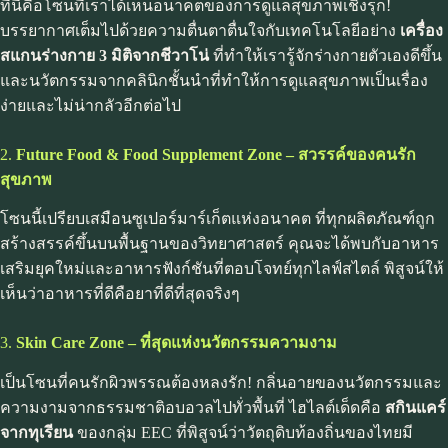
ที่นี่คือโซนที่เราได้เห็นอนาคตของการดูแลสุขภาพเชิงรุก!
บรรยากาศเต็มไปด้วยความตื่นตาตื่นใจกับเทคโนโลยีอย่าง
เครื่อง
สแกนร่างกาย 3 มิติจากชีวาโน่
ที่ทำให้เรารู้จักร่างกายตัวเองดีขึ้น
และนวัตกรรมจากคลินิกชั้นนำที่ทำให้การดูแลสุขภาพเป็นเรื่อง
ง่ายและไม่น่ากลัวอีกต่อไป
2.
Future Food & Food Supplement Zone – สวรรค์ของคนรัก
สุขภาพ
โซนนี้เปรียบเสมือนซูเปอร์มาร์เก็ตแห่งอนาคต ที่ทุกผลิตภัณฑ์ถูก
สร้างสรรค์ขึ้นบนพื้นฐานของวิทยาศาสตร์ คุณจะได้พบกับอาหาร
เสริมยุคใหม่และอาหารฟังก์ชันที่ตอบโจทย์ทุกไลฟ์สไตล์ พิสูจน์ให้
เห็นว่าอาหารที่ดีคือยาที่ดีที่สุดจริงๆ
3.
Skin Care Zone – ที่สุดแห่งนวัตกรรมความงาม
เป็นโซนที่คนรักผิวพรรณต้องหลงรัก! กลิ่นอายของนวัตกรรมและ
ความงามจากธรรมชาติอบอวลไปทั่วพื้นที่ ไฮไลต์เด็ดคือ
สกินแคร์
จากทุเรียน
ของกลุ่ม EEC ที่พิสูจน์ว่าวัตถุดิบท้องถิ่นของไทยมี