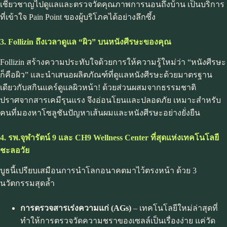
เชี่ยวชาญไปดูแลและตรวจวัดคุณภาพการนอนถึงบ้าน เป็นบริการ
ที่เข้าใจ Pain Point ของผู้บริโภคได้อย่างลึกซึ้ง
3. Follizin ถึงเวลาดูแล “ผิว” บนหนังศีรษะของคุณ
Follizin สร้างความประทับใจด้วยการให้ความรู้ใหม่ว่า “หนังศีรษะ
ก็คือผิว” และนำเสนอผลิตภัณฑ์ที่ดูแลหนังศีรษะด้วยมาตรฐาน
เดียวกับสกินแคร์ดูแลผิวหน้า! ด้วยส่วนผสมจากธรรมชาติ
ปราศจากสารเคมีรุนแรง จึงอ่อนโยนและปลอดภัย เหมาะสำหรับ
คนที่มองหาโซลูชันปัญหาเส้นผมและหนังศีรษะอย่างยั่งยืน
4. รพ.จุฬารัตน์ 9 และ CH9 Wellness Center ที่สุดแห่งเทคโนโลยี
ชะลอวัย
บูธนี้เปรียบเสมือนการนำโลกอนาคตมาไว้ตรงหน้า ด้วย 3
นวัตกรรมสุดล้ำ
การตรวจสารเร่งความแก่ (AGs)
– เทคโนโลยีใหม่ล่าสุดที่
ทำให้การตรวจวัดความชราของเซลล์เป็นเรื่องง่าย แค่วัด