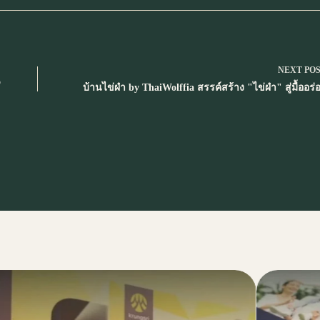
NEXT
PO
o
บ้านไข่ผำ by ThaiWolffia สรรค์สร้าง "ไข่ผำ" สู่มื้ออร่