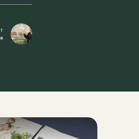
ST
อย