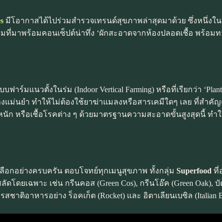
es
มีโอากาสได้ไปร่วมสำรวจเทรนด์สุขภาพล่าสุดมาด้วย ซึ่งหนึ่ง
ที่มาพร้อมคอนเซ็ปต์น่าทึ่ง ‘ผักสะอาดจากห้องปลอดเชื้อ พร้อมทา
แนวตั้งในร่ม (Indoor Vertical Farming) หรือที่เรียกว่า ‘Plant F
างแม่นยำ ทำให้ไม่ต้องใช้ยาฆ่าแมลงหรือสารเคมีใดๆ เลย ที่สำคัญ
นัก หรือเชื้อโรคต่าง ๆ ด้วยมาตรฐานความสะอาดขั้นสูงสุดนี้ ทำใ
ือกอย่างครบครัน ตอบโจทย์ทุกเมนูสุขภาพ ทั้งกลุ่ม
Superfood
ที
ัดโดยเฉพาะ เช่น กรีนคอส (Green Cos), กรีนโอ๊ค (Green Oak), บัตเต
ให้รสชาติอาหารอย่าง ร็อคเก็ต (Rocket) และ อิตาเลียนเบซิล (Italian B