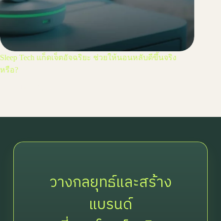
Sleep Tech แก็ดเจ็ตอัจฉริยะ ช่วยให้นอนหลับดีขึ้นจริง
เทรนด์ใ
หรือ?
Ju
July 28, 2025
วางกลยุทธ์และสร้าง
แบรนด์