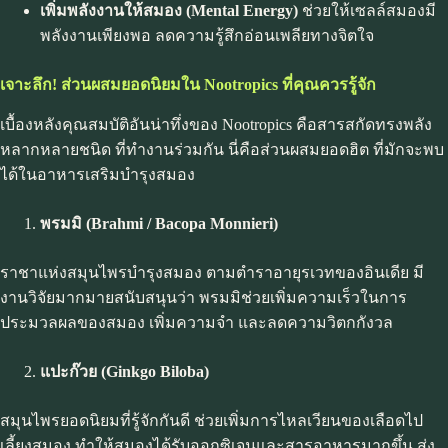
เพิ่มพลังงานให้สมอง (
Mental Energy)
ช่วยให้เซลล์สมองมี
พลังงานเพียงพอ ลดความรู้สึกอ่อนเพลียทางจิตใจ
เจาะลึก! ส่วนผสมยอดนิยมใน
Nootropics
ที่คุณควรรู้จัก
เบื้องหลังคุณสมบัติอันน่าทึ่งของ Nootropics คือสารสกัดทรงพลัง
หลากหลายชนิด ที่ทำงานร่วมกัน นี่คือส่วนผสมยอดฮิต ที่มักจะพบ
ได้ในอาหารเสริมบำรุงสมอง
พรมมิ (
Brahmi / Bacopa Monnieri)
ราชาแห่งสมุนไพรบำรุงสมอง ตามตำราอายุรเวทของอินเดีย มี
งานวิจัยมากมายสนับสนุนว่า พรมมิช่วยเพิ่มความเร็วในการ
ประมวลผลของสมอง เพิ่มความจำ และลดความวิตกกังวล
แปะก๊วย (
Ginkgo Biloba)
สมุนไพรยอดนิยมที่รู้จักกันดี ช่วยเพิ่มการไหลเวียนของเลือดไป
เลี้ยงสมอง ทำให้สมองได้รับออกซิเจนและสารอาหารมากขึ้น ส่ง