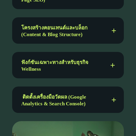
ออกแบบโดยยึดหลัก Mobile-First
ทดสอบการใช้งานจริงบนทุกอุปกรณ์
รองรับทุกขนาดหน้าจอเพื่อ
โครงสร้างคอนเทนต์และบล็อก
ประสบการณ์ที่ดีที่สุด
(Content & Blog Structure)
วิเคราะห์และวางแผนคีย์เวิร์ดที่สำคัญ
จัดโครงสร้าง Heading (H1, H2, H3)
อย่างถูกต้อง
ฟังก์ชันเฉพาะทางสำหรับธุรกิจ
ปรับปรุง Meta Title & Description
Wellness
สำหรับทุกหน้า
ออกแบบหน้าบล็อกที่อ่านง่ายและ
สวยงาม
ติดตั้งเครื่องมือวัดผล (Google
จัดหมวดหมู่คอนเทนต์อย่างเป็นระบบ
Analytics & Search Console)
วางรากฐานสำหรับกลยุทธ์ Content
ระบบนัดหมายออนไลน์ (Online
Marketing ในอนาคต
Booking)
แกลเลอรีแสดงผลงานก่อน-หลัง
(Before & After Gallery)