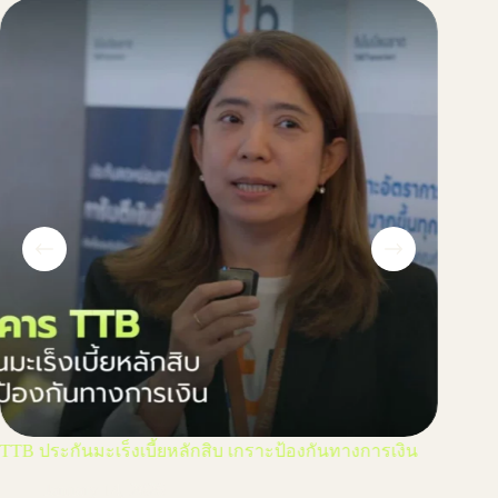
TTB ประกันมะเร็งเบี้ยหลักสิบ เกราะป้องกันทางการเงิน
บลจ. ก
เงินที่มั
January 14, 2026