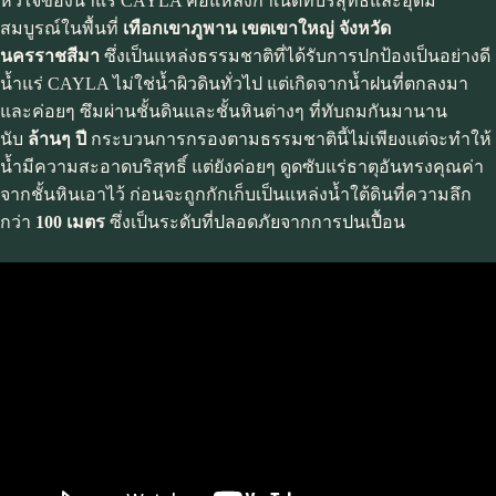
หัวใจของน้ำแร่ CAYLA คือแหล่งกำเนิดที่บริสุทธิ์และอุดม
สมบูรณ์ในพื้นที่
เทือกเขาภูพาน เขตเขาใหญ่ จังหวัด
นครราชสีมา
ซึ่งเป็นแหล่งธรรมชาติที่ได้รับการปกป้องเป็นอย่างดี
น้ำแร่ CAYLA ไม่ใช่น้ำผิวดินทั่วไป แต่เกิดจากน้ำฝนที่ตกลงมา
และค่อยๆ ซึมผ่านชั้นดินและชั้นหินต่างๆ ที่ทับถมกันมานาน
นับ
ล้านๆ ปี
กระบวนการกรองตามธรรมชาตินี้ไม่เพียงแต่จะทำให้
น้ำมีความสะอาดบริสุทธิ์ แต่ยังค่อยๆ ดูดซับแร่ธาตุอันทรงคุณค่า
จากชั้นหินเอาไว้ ก่อนจะถูกกักเก็บเป็นแหล่งน้ำใต้ดินที่ความลึก
กว่า
100 เมตร
ซึ่งเป็นระดับที่ปลอดภัยจากการปนเปื้อน