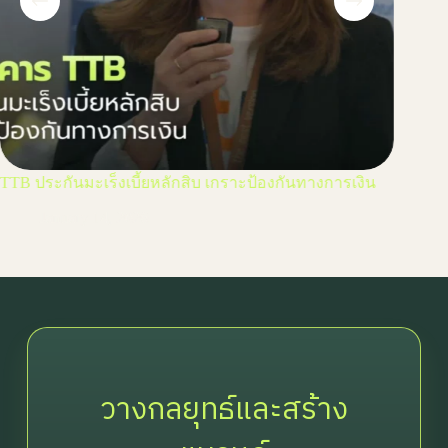
TTB ประกันมะเร็งเบี้ยหลักสิบ เกราะป้องกันทางการเงิน
บลจ. ก
เงินที่มั
January 14, 2026
Ja
วางกลยุทธ์และสร้าง